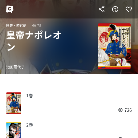
歴史・時代劇
78
皇帝ナポレオ
ン
池田理代子
1巻
726
2巻