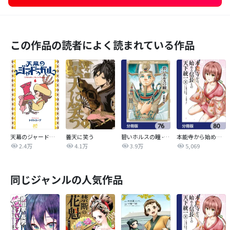
この作品の読者によく読まれている作品
天幕のジャードゥーガル
曇天に笑う
碧いホルスの瞳 -男装の女王の物語-【分冊版】
本能寺から始める信長との天下統一【分冊版】
2.4万
4.1万
3.9万
5,069
同じジャンルの人気作品