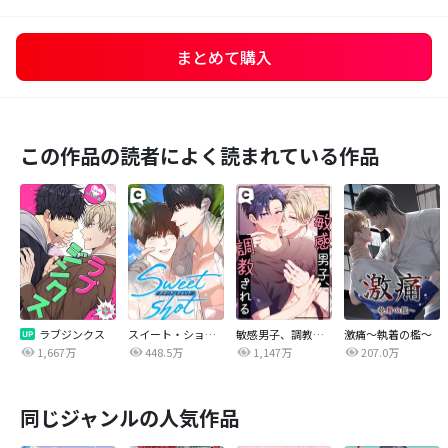
まとめて購入
この作品の読者によく読まれている作品
ラブジンクス
スイート・ショット
敏感男子、調教される
激痛～執着の檻～
1,667万
448.5万
1,147万
207.0万
同じジャンルの人気作品