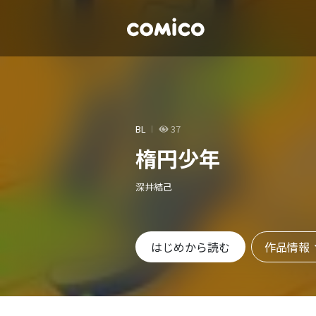
BL
37
楕円少年
深井結己
作品情報
はじめから読む