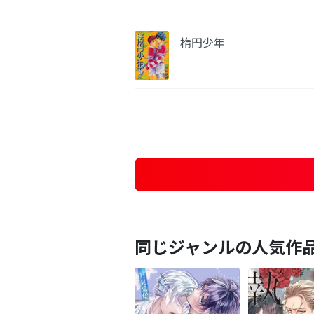
楕円少年
同じジャンルの人気作