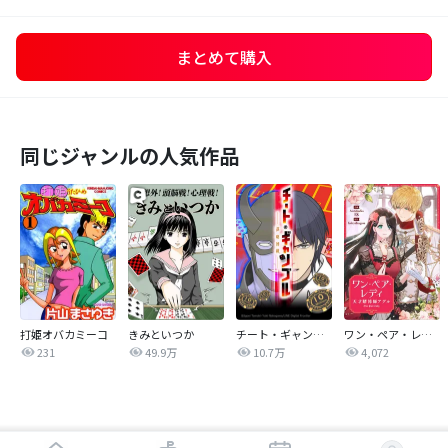
まとめて購入
同じジャンルの人気作品
打姫オバカミーコ
きみといつか
チート・ギャンブルー謀略博戯ー
ワン・ペア・レディ～天才賭博師アデル～【タテヨミ】
231
49.9万
10.7万
4,072