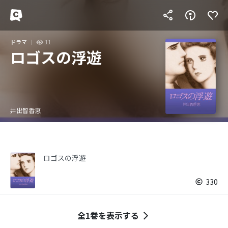
ドラマ
11
ロゴスの浮遊
井出智香恵
ロゴスの浮遊
330
全1巻を表示する