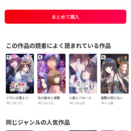
まとめて購入
この作品の読者によく読まれている作品
クズには薬より復讐を
夫の彼女と復讐します
小麦とバターと復讐と
復讐は知らないうちに
758.7万
736.5万
106.6万
1.3億
同じジャンルの人気作品