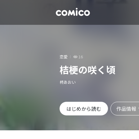
恋愛
16
桔梗の咲く頃
柊あおい
作品情報
はじめから読む