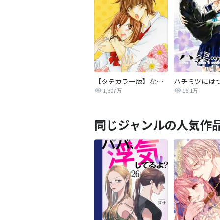
【タテカラー版】なまいきざかり。
ハチミツには
1,307万
16.1万
同じジャンルの人気作