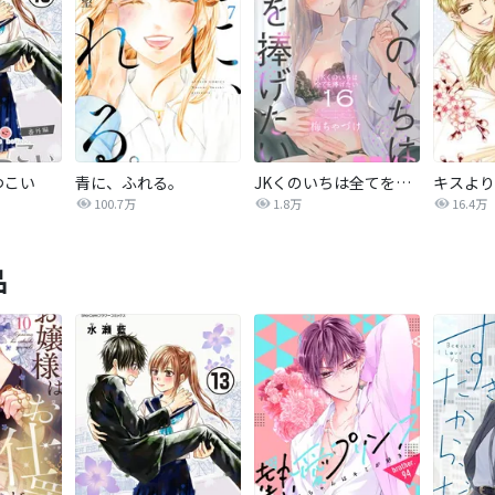
つこい
青に、ふれる。
JKくのいちは全てを捧げたい
キスより
100.7万
1.8万
16.4万
品