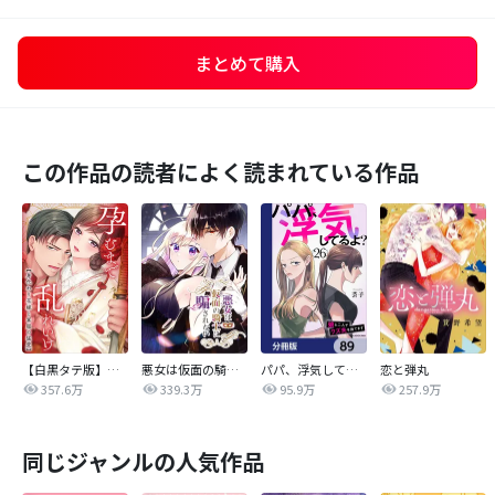
まとめて購入
この作品の読者によく読まれている作品
【白黒タテ版】孕むまで乱れいけ～身代わり花嫁と軍服の猛愛
悪女は仮面の騎士に騙されない
パパ、浮気してるよ？娘と二人でクズ夫を捨てます【分冊版】
恋と弾丸
357.6万
339.3万
95.9万
257.9万
同じジャンルの人気作品