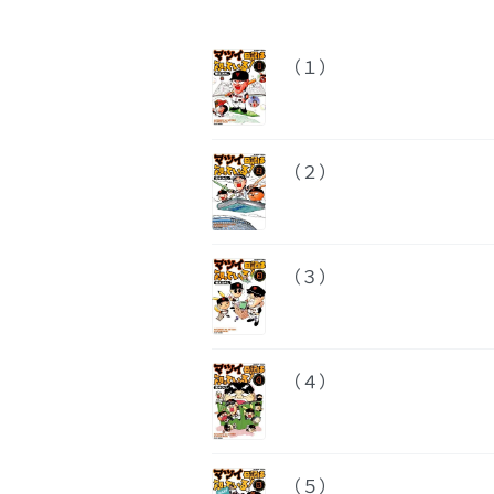
（１）
（２）
（３）
（４）
（５）