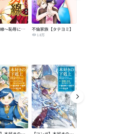
復讐の赤線～恥辱にまみれた少女の運命～【タテヨミ】
不倫家族【タテヨミ】
夫を社会的に抹殺する5つの方法
1.8万
629.5万
【マンガ】本好きの下剋上 第二部
【マンガ】本好きの下剋上 第三部
隣国の王太子が奴隷として売られていたので買ってみました【単話】
天