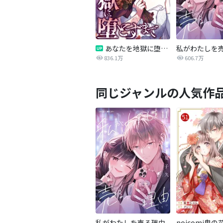
あなたを地獄に堕とすまで
私がわたしを
836.1万
606.7万
同じジャンルの人気作
私がわたしを売る理由
noicomi鬼の