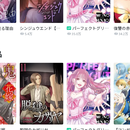
売る理由
シンジュウエンド【タテヨミ】
パーフェクトグリッター
5.4万
35.0万
34.2万
品
花嫁
脱獄のカザリヤ
パーフェクトグリッター