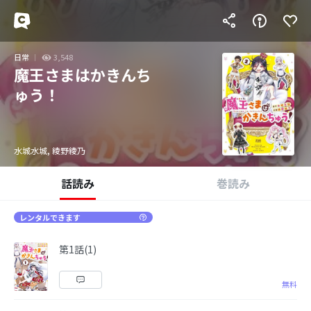
日常
3,548
魔王さまはかきんち
ゅう！
水城水城, 綾野綾乃
話読み
巻読み
レンタルできます
第1話(1)
無料