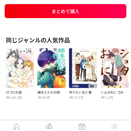
まとめて購入
同じジャンルの人気作品
37.5℃の涙
柚木さんちの四兄弟。
作りたい女と食べたい女【分冊版】
ショタおに【分冊版】
143.9万
8.3万
27.3万
1.0万
はじめから読む