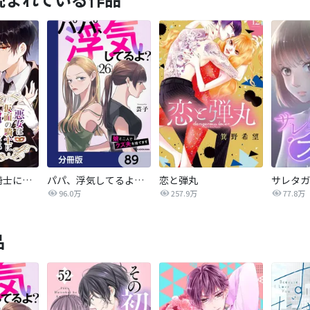
悪女は仮面の騎士に騙されない
パパ、浮気してるよ？娘と二人でクズ夫を捨てます【分冊版】
恋と弾丸
96.0万
257.9万
77.8万
品