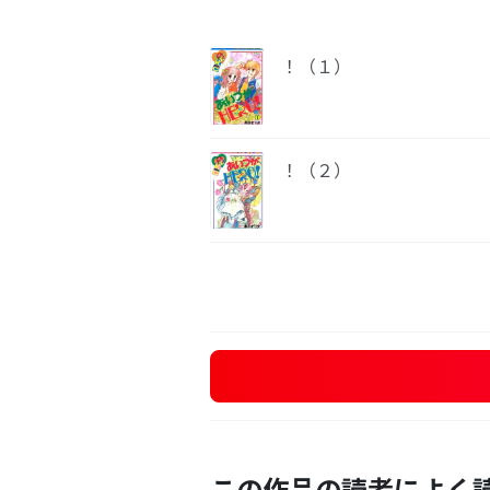
！（１）
！（２）
この作品の読者によく