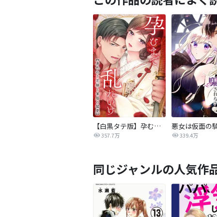
【白黒タテ版】孕むまで乱れいけ～身代わり花嫁と軍服の猛愛
357.7万
339.4万
同じジャンルの人気作