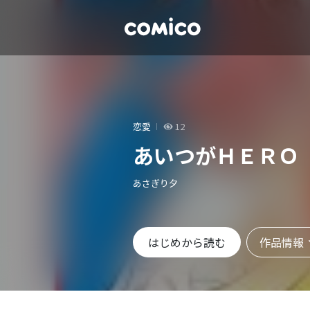
恋愛
12
あいつがＨＥＲＯ
あさぎり夕
作品情報
はじめから読む