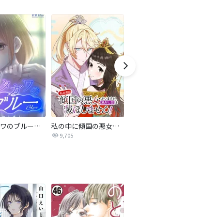
サレタガワのブルー【タテヨミ】
私の中に傾国の悪女がいますが、絶対に国は滅ぼしません！【タテヨミ】
最強ヒモ男に愛されまして
9,705
1.6万