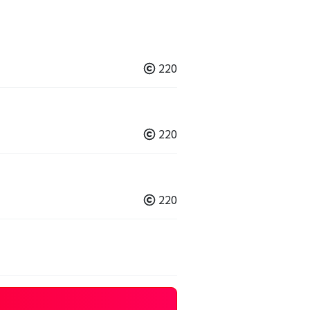
220
220
220