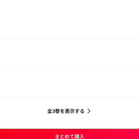
全3巻を表示する
まとめて購入