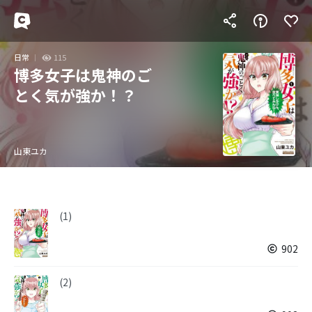
日常
115
博多女子は鬼神のご
とく気が強か！？
山東ユカ
(1)
902
(2)