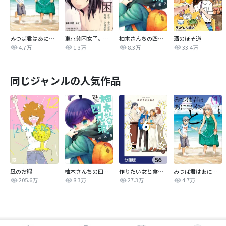
みつば君はあにヨメさんと。
東京貧困女子。【単話】
柚木さんちの四兄弟。
酒のほそ道
4.7万
1.3万
8.3万
33.4万
同じジャンルの人気作品
凪のお暇
柚木さんちの四兄弟。
作りたい女と食べたい女【分冊版】
みつば君はあにヨメさんと。
205.6万
8.3万
27.3万
4.7万