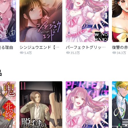
売る理由
シンジュウエンド【タテヨミ】
パーフェクトグリッター
5.4万
35.3万
34.3万
品