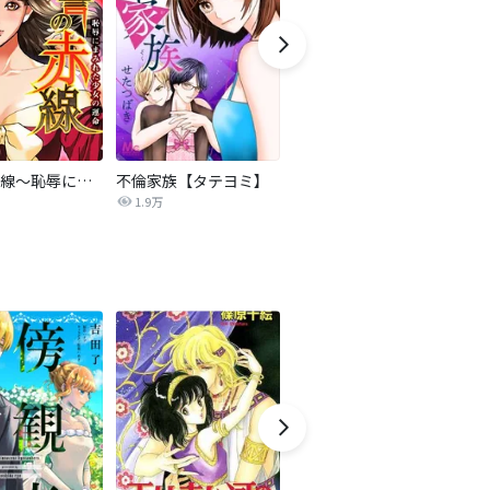
復讐の赤線～恥辱にまみれた少女の運命～【タテヨミ】
不倫家族【タテヨミ】
夫を社会的に抹殺する5つの方法
1.9万
629.6万