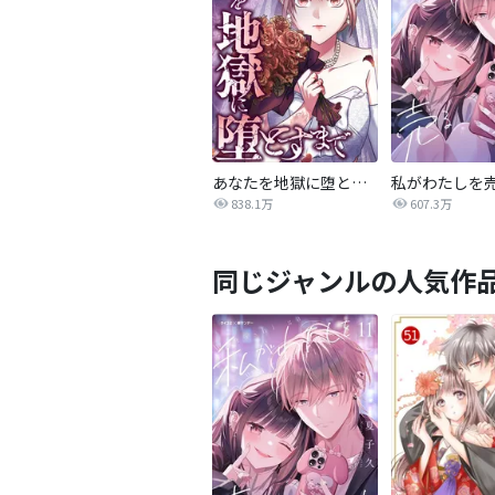
あなたを地獄に堕とすまで
私がわたしを
838.1万
607.3万
同じジャンルの人気作