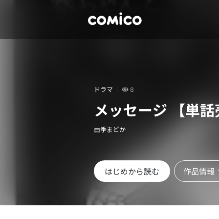
ドラマ
8
メッセージ 【単話
由季まどか
作品情報
はじめから読む