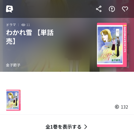
ドラマ
11
わかれ雪 【単話
売】
金子節子
132
全1巻を表示する