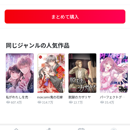
まとめて購入
同じジャンルの人気作品
私がわたしを売る理由
noicomi鬼の花嫁
脱獄のカザリヤ
パーフェクトグリッター
607.4万
314.7万
13.7万
35.4万