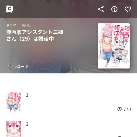
ドラマ
62
漫画家アシスタント三郷
さん（29）は婚活中
さとうユーキ
1
770
2