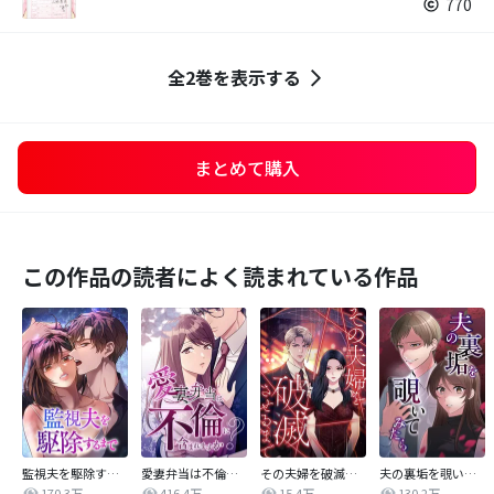
770
全2巻を表示する
まとめて購入
この作品の読者によく読まれている作品
監視夫を駆除するまで
愛妻弁当は不倫に含まれますか？
その夫婦を破滅させるまで
夫の裏垢を覗いてみたら
170.3万
416.4万
15.4万
130.2万