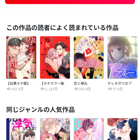
この作品の読者によく読まれている作品
【白黒タテ版】孕むまで乱れいけ～身代わり花嫁と軍服の猛愛
【タテカラー版】漣蒼士に処女を捧ぐ～さあ、じっくり愛でましょうか
恋と弾丸
サレタガワのブルー【タテヨミ】
357.0万
1,125万
257.8万
77.6万
同じジャンルの人気作品