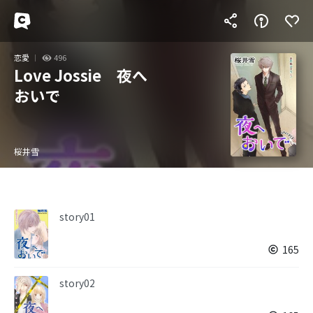
恋愛
496
Love Jossie 夜へ
おいで
桜井雪
story01
165
story02