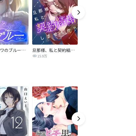
サレタガワのブルー【タテヨミ】
旦那様、私と契約結婚しませんか？【タテヨミ】
私の中に傾国の悪女がいますが、絶対に国は滅ぼしません！【タテヨミ】
15.9万
9,697