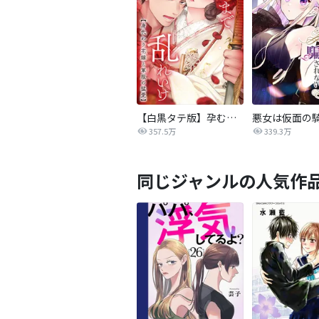
【白黒タテ版】孕むまで乱れいけ～身代わり花嫁と軍服の猛愛
357.5万
339.3万
同じジャンルの人気作