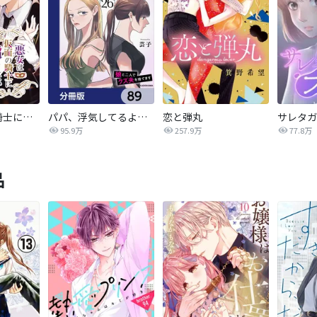
悪女は仮面の騎士に騙されない
パパ、浮気してるよ？娘と二人でクズ夫を捨てます【分冊版】
恋と弾丸
95.9万
257.9万
77.8万
品