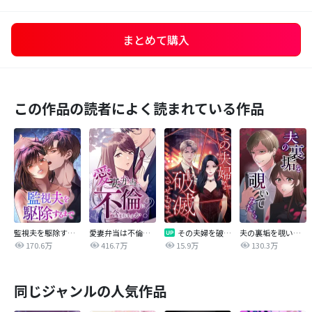
まとめて購入
この作品の読者によく読まれている作品
監視夫を駆除するまで
愛妻弁当は不倫に含まれますか？
その夫婦を破滅させるまで
夫の裏垢を覗いてみたら
170.6万
416.7万
15.9万
130.3万
同じジャンルの人気作品