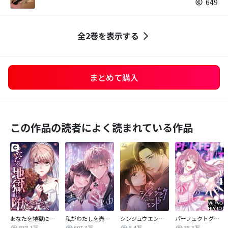
649
全2巻を表示する
まとめて購入
この作品の読者によく読まれている作品
あなたを地獄に堕とすまで
私がわたしを売る理由
シンジュウエンド【タテヨミ】
パーフェクトグリッター
838.1万
607.3万
5.4万
35.3万