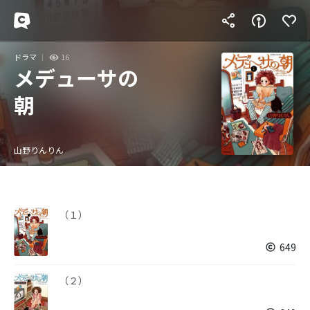
ドラマ
16
メデューサの
朝
山野りんりん
（１）
649
（２）