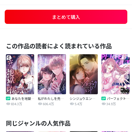
まとめて購入
この作品の読者によく読まれている作品
あなたを地獄に堕とすまで
私がわたしを売る理由
シンジュウエンド【タテヨミ】
パーフェクトグリッター
834.3万
606.4万
5.4万
34.9万
同じジャンルの人気作品