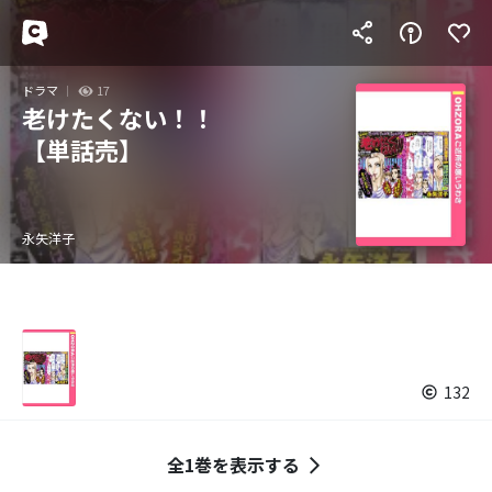
ドラマ
17
老けたくない！！
【単話売】
永矢洋子
132
全1巻を表示する