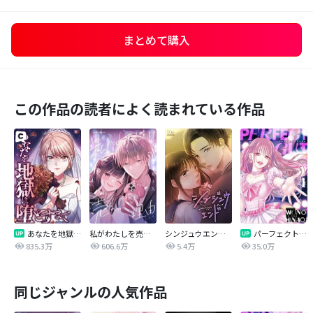
まとめて購入
この作品の読者によく読まれている作品
あなたを地獄に堕とすまで
私がわたしを売る理由
シンジュウエンド【タテヨミ】
パーフェクトグリッター
835.3万
606.6万
5.4万
35.0万
同じジャンルの人気作品