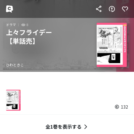
ドラマ
8
上々フライデー
【単話売】
ひわときこ
132
全1巻を表示する