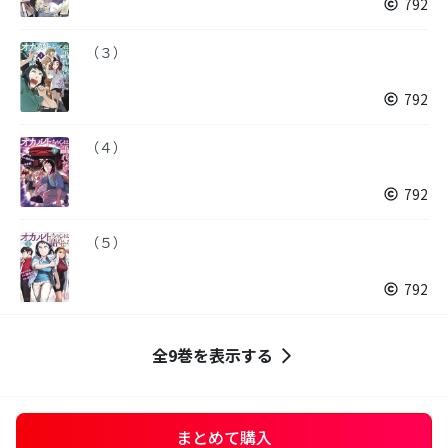
792
（３）
792
（４）
792
（５）
792
全9巻を表示する
まとめて購入