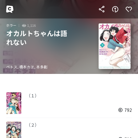
ホラー
1,116
オカルトちゃんは語
れない
ペトス, 橋本カヱ, 本多創
（１）
792
（２）