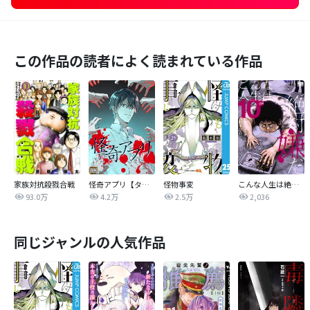
この作品の読者によく読まれている作品
家族対抗殺戮合戦
怪奇アプリ【タテヨミ】
怪物事変
こんな人生は絶対嫌だ
93.0万
4.2万
2.5万
2,036
同じジャンルの人気作品