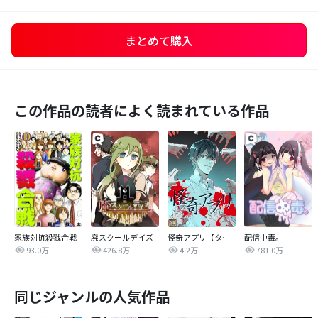
まとめて購入
この作品の読者によく読まれている作品
家族対抗殺戮合戦
廃スクールデイズ
怪奇アプリ【タテヨミ】
配信中毒。
93.0万
426.8万
4.2万
781.0万
同じジャンルの人気作品