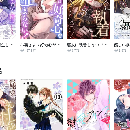
おデブ悪女に転生したら、なぜかラスボス王子様に執着されています
お嬢さまは好奇心が止まらない！
悪女に執着しないでください！【タテヨミ】
487.9万
6.7万
7.6万
品