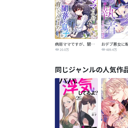
病弱ママですが、闇落ち息子を育ててみせます！【タテヨミ】
20.0万
489.4万
同じジャンルの人気作