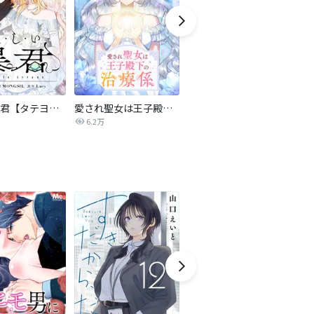
優しい暴君【タテヨミ】
愛され聖女は王子殿下の治療係【タテヨミ】
【単話】軍神の花嫁
6.2万
384