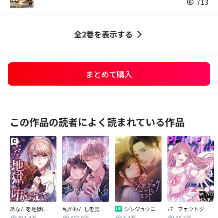
713
全2巻を表示する
まとめて購入
この作品の読者によく読まれている作品
あなたを地獄に堕とすまで
私がわたしを売る理由
シンジュウエンド【タテヨミ】
パーフェクトグリッター
837.4万
607.0万
5.4万
35.2万