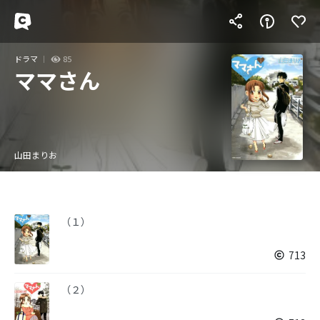
ドラマ
85
ママさん
山田まりお
（１）
713
（２）