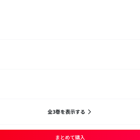
】
】
】
全3巻を表示する
まとめて購入