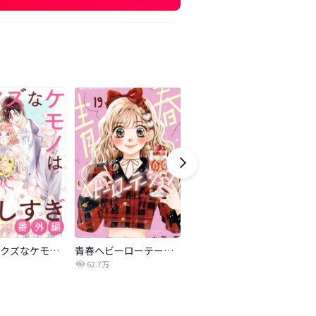
noicomiクズなケモノは愛しすぎ
青春ヘビーローテーション
noicomi溺れるくらいに、愛してあげる～イジワルな未紘先輩は今日も番を甘やかす～
62.7万
1.0万