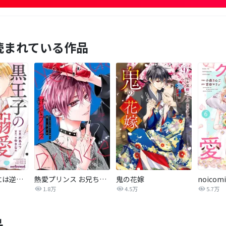
読まれている作品
黒王子の溺愛には逆らえない
熱愛プリンス お兄ちゃんはキミが好き
鬼の花嫁
1.8万
4.5万
5.7万
品