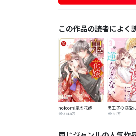
この作品の読者によく
noicomi鬼の花嫁
314.8万
8.0万
同じジャンルの人気作