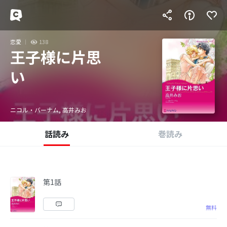
恋愛
138
王子様に片思
い
ニコル・バーナム, 高井みお
話読み
巻読み
第1話
無料