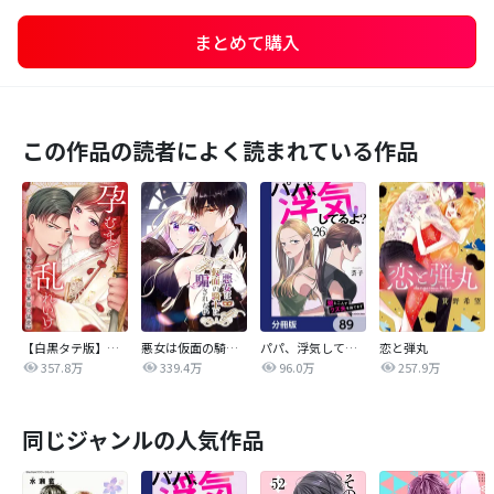
まとめて購入
この作品の読者によく読まれている作品
【白黒タテ版】孕むまで乱れいけ～身代わり花嫁と軍服の猛愛
悪女は仮面の騎士に騙されない
パパ、浮気してるよ？娘と二人でクズ夫を捨てます【分冊版】
恋と弾丸
357.8万
339.4万
96.0万
257.9万
同じジャンルの人気作品