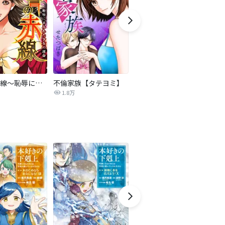
復讐の赤線～恥辱にまみれた少女の運命～【タテヨミ】
不倫家族【タテヨミ】
夫を社会的に抹殺する5つの方法
1.8万
629.5万