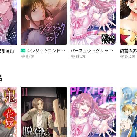
売る理由
シンジュウエンド【タテヨミ】
パーフェクトグリッター
5.4万
35.1万
34.2万
品