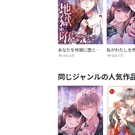
あなたを地獄に堕とすまで
私がわたしを
836.4万
606.7万
同じジャンルの人気作