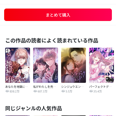
まとめて購入
この作品の読者によく読まれている作品
あなたを地獄に堕とすまで
私がわたしを売る理由
シンジュウエンド【タテヨミ】
パーフェクトグリッター
838.2万
607.3万
5.5万
35.4万
同じジャンルの人気作品