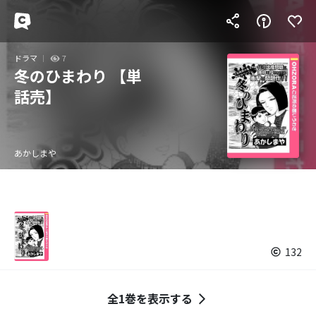
ドラマ
7
冬のひまわり 【単
話売】
あかしまや
132
全1巻を表示する