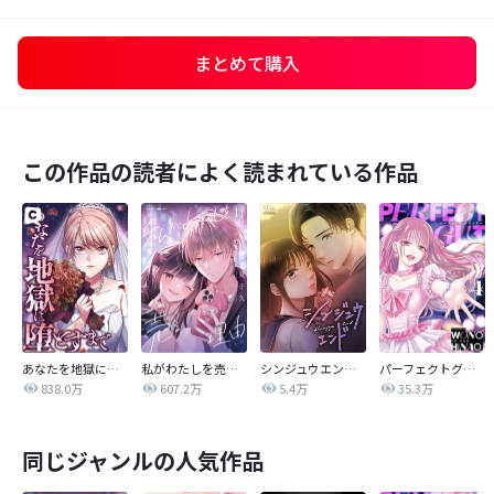
まとめて購入
この作品の読者によく読まれている作品
あなたを地獄に堕とすまで
私がわたしを売る理由
シンジュウエンド【タテヨミ】
パーフェクトグリッター
838.0万
607.2万
5.4万
35.3万
同じジャンルの人気作品