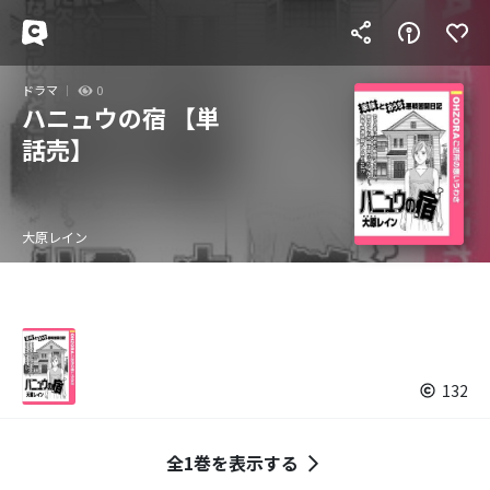
ドラマ
0
ハニュウの宿 【単
話売】
大原レイン
132
全1巻を表示する