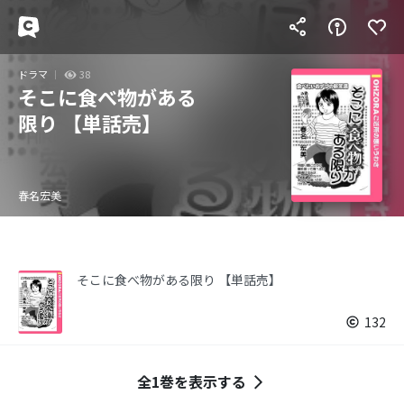
ドラマ
38
そこに食べ物がある
限り 【単話売】
春名宏美
そこに食べ物がある限り 【単話売】
132
全1巻を表示する