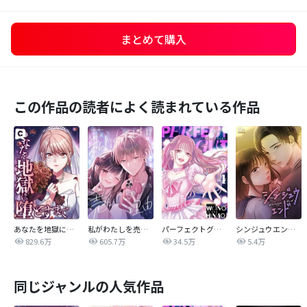
まとめて購入
この作品の読者によく読まれている作品
あなたを地獄に堕とすまで
私がわたしを売る理由
パーフェクトグリッター
シンジュウエンド【タテヨミ】
829.6万
605.7万
34.5万
5.4万
同じジャンルの人気作品