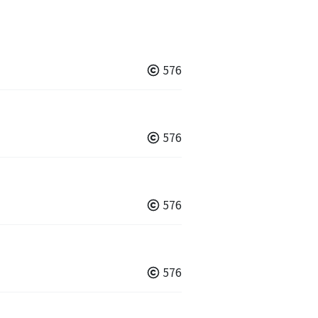
576
576
576
576