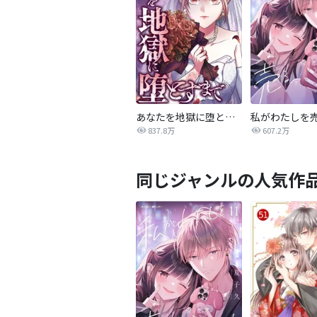
あなたを地獄に堕とすまで
私がわたしを
837.8万
607.2万
同じジャンルの人気作