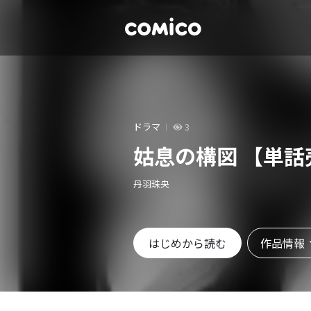
ドラマ
3
姑息の構図 【単話
丹羽珠央
作品情報
はじめから読む