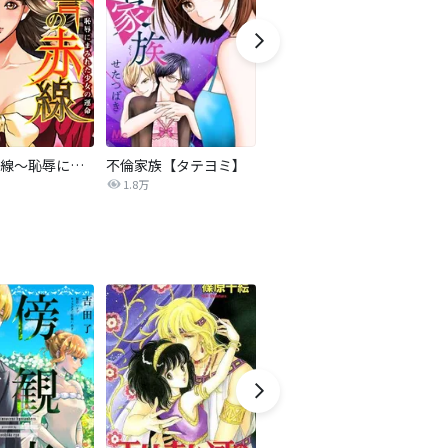
復讐の赤線～恥辱にまみれた少女の運命～【タテヨミ】
不倫家族【タテヨミ】
夫を社会的に抹殺する5つの方法
1.8万
629.6万