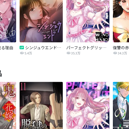
売る理由
シンジュウエンド【タテヨミ】
パーフェクトグリッター
5.4万
35.3万
34.3万
品