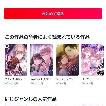
まとめて購入
この作品の読者によく読まれている作品
あなたを地獄に堕とすまで
私がわたしを売る理由
シンジュウエンド【タテヨミ】
パーフェクトグリッター
838.2万
607.3万
5.5万
35.4万
同じジャンルの人気作品