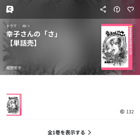
ドラマ
0
幸子さんの「さ」
【単話売】
風間宏子
132
全1巻を表示する