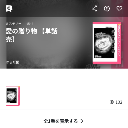
ミステリー
8
愛の贈り物 【単話
売】
はらだ蘭
132
全1巻を表示する