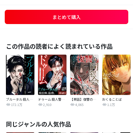
まとめて購入
この作品の読者によく読まれている作品
ブルータル 殺人警察官の告白
ドゥーム 殺人警察官の断罪録 分冊版
【単話】復讐の同窓会
おくることば
172.1万
2,910
4,065
1.1万
同じジャンルの人気作品