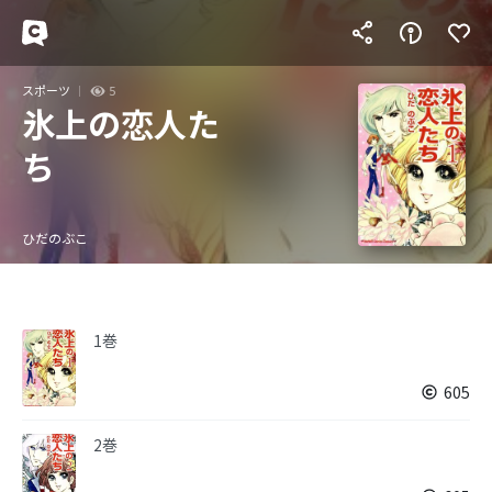
スポーツ
5
氷上の恋人た
ち
ひだのぶこ
1巻
605
2巻