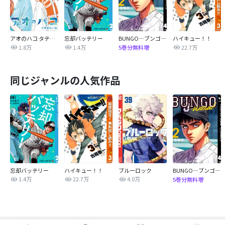
アオのハコ タテカラー版【タテヨミ】
忘却バッテリー
BUNGO―ブンゴ―
ハイキュー！！
1.8万
1.4万
22.7万
5巻分無料増
同じジャンルの人気作品
忘却バッテリー
ハイキュー！！
ブルーロック
BUNGO―ブンゴ―
1.4万
22.7万
4.0万
5巻分無料増