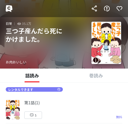
日常
35.1万
三つ子産んだら死に
かけました。
お肉おいしい
話読み
巻読み
レンタルできます
第1話(1)
5
無料