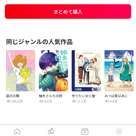
まとめて購入
同じジャンルの人気作品
凪のお暇
柚木さんちの四兄弟。
作りたい女と食べたい女【分冊版】
みつば君はあにヨメさんと。
205.6万
8.3万
27.3万
4.8万
はじめから読む