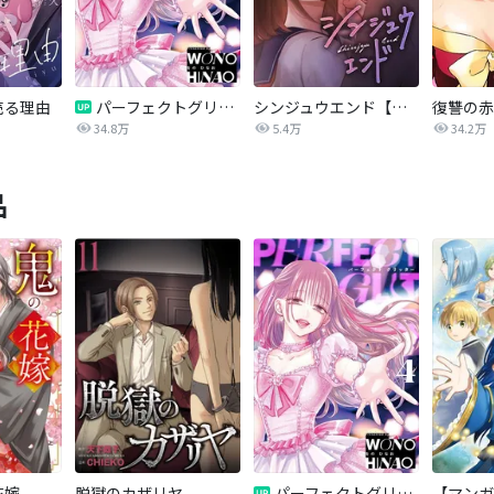
売る理由
パーフェクトグリッター
シンジュウエンド【タテヨミ】
34.8万
5.4万
34.2万
品
花嫁
脱獄のカザリヤ
パーフェクトグリッター