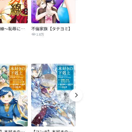
復讐の赤線～恥辱にまみれた少女の運命～【タテヨミ】
不倫家族【タテヨミ】
セフレの品格―プライド―
1.8万
306.3万
【マンガ】本好きの下剋上 第二部
【マンガ】本好きの下剋上 第三部
隣国の王太子が奴隷として売られていたので買ってみました【単話】
天