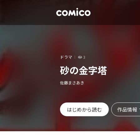
ドラマ
3
砂の金字塔
佐藤まさあき
作品情報
はじめから読む