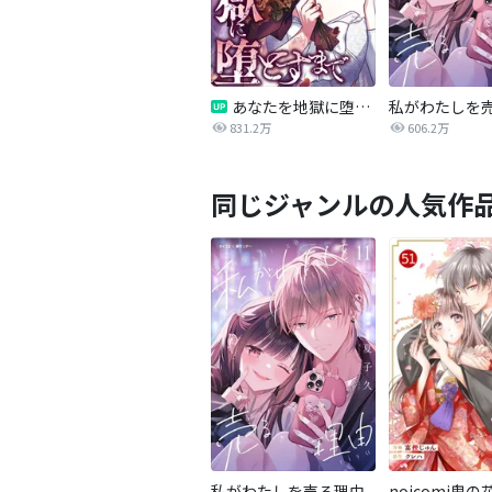
あなたを地獄に堕とすまで
私がわたしを
831.2万
606.2万
同じジャンルの人気作
私がわたしを売る理由
noicomi鬼の