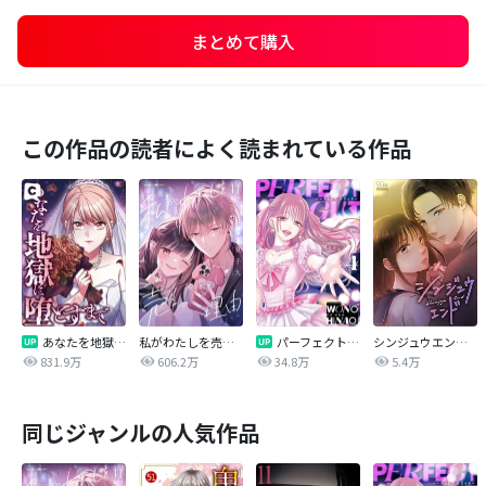
まとめて購入
この作品の読者によく読まれている作品
あなたを地獄に堕とすまで
私がわたしを売る理由
パーフェクトグリッター
シンジュウエンド【タテヨミ】
831.9万
606.2万
34.8万
5.4万
同じジャンルの人気作品