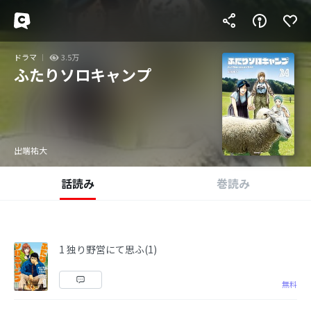
ドラマ
3.5万
ふたりソロキャンプ
出端祐大
話読み
巻読み
1 独り野営にて思ふ(1)
無料