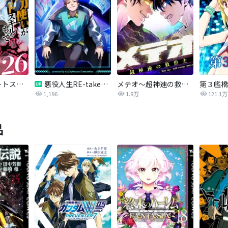
妖刀使いがチートスキルをもって異世界放浪 ～生まれ持ったチートは最強！！～
悪役人生RE-take【タテヨミ】
メテオ～超神速の救世主～【タテヨミ】
第３艦橋
1,196
1.8万
121.1万
品