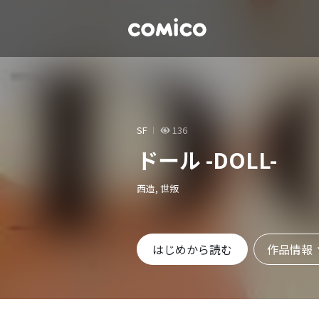
SF
136
ドール -DOLL-
西造, 世叛
作品情報
はじめから読む