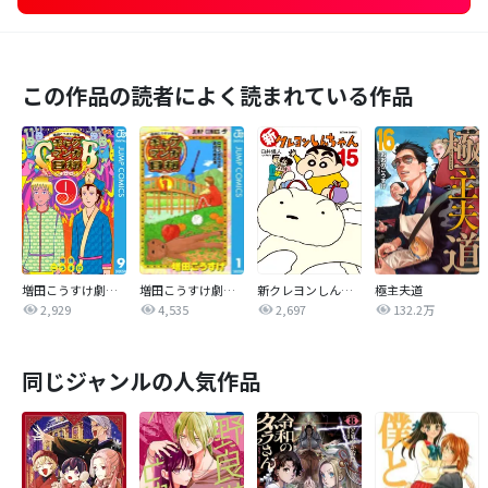
この作品の読者によく読まれている作品
増田こうすけ劇場 ギャグマンガ日和GB
増田こうすけ劇場 ギャグマンガ日和
新クレヨンしんちゃん
極主夫道
2,929
4,535
2,697
132.2万
同じジャンルの人気作品