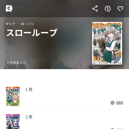
ギャグ
1,676
スローループ
うちのまいこ
１巻
880
２巻