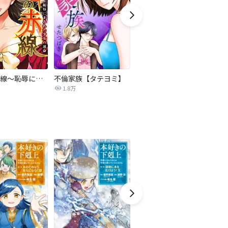
復讐の赤線～恥辱にまみれた少女の運命～【タテヨミ】
不倫家族【タテヨミ】
夫を社会的に抹殺する5つの方法
1.8万
629.6万