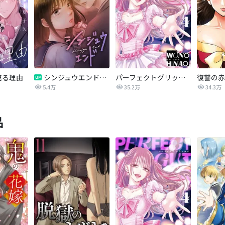
売る理由
シンジュウエンド【タテヨミ】
パーフェクトグリッター
5.4万
35.2万
34.3万
品