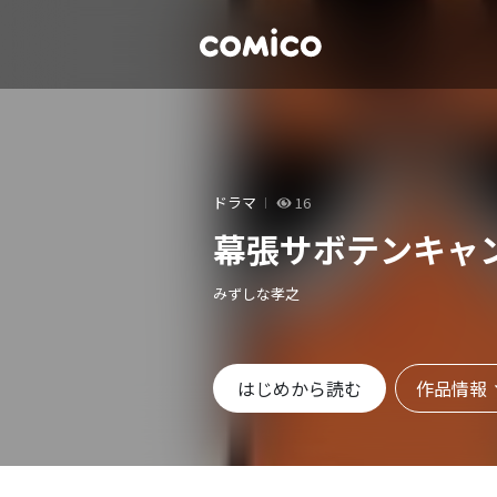
ドラマ
16
幕張サボテンキャ
みずしな孝之
作品情報
はじめから読む