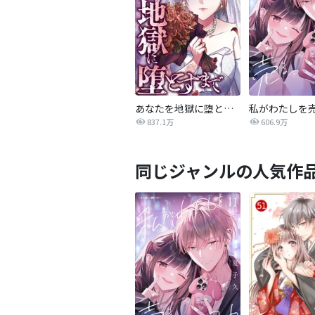
あなたを地獄に堕とすまで
私がわたしを
837.1万
606.9万
同じジャンルの人気作