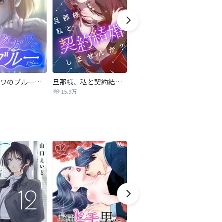
サレタガワのブルー【タテヨミ】
旦那様、私と契約結婚しませんか？【タテヨミ】
私の中に傾国の悪女がいますが、絶対に国は滅ぼしません！【タテヨミ】
15.9万
9,697