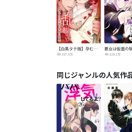
【白黒タテ版】孕むまで乱れいけ～身代わり花嫁と軍服の猛愛
357.5万
339.3万
同じジャンルの人気作