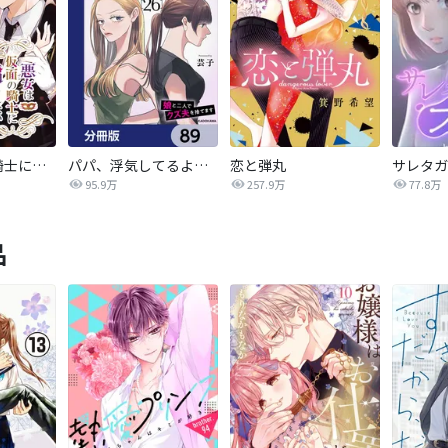
悪女は仮面の騎士に騙されない
パパ、浮気してるよ？娘と二人でクズ夫を捨てます【分冊版】
恋と弾丸
95.9万
257.9万
77.8万
品