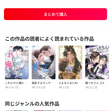
まとめて購入
この作品の読者によく読まれている作品
これだから俺たちは
相反するカンケイ【改訂版】
さよならまたね、僕の王【タテヨミ】
嘘つきさん【タテヨミ】
334.7万
279.3万
3.6万
23.2万
同じジャンルの人気作品