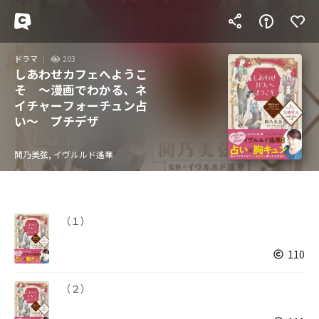
ドラマ
203
しあわせカフェへようこ
そ ～漫画でわかる、ネ
イチャーフォーチュン占
い～ プチデザ
鬨乃美弦, イヴルルド遙華
（１）
110
（２）