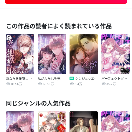
この作品の読者によく読まれている作品
あなたを地獄に堕とすまで
私がわたしを売る理由
シンジュウエンド【タテヨミ】
パーフェクトグリッター
837.6万
607.1万
5.4万
35.2万
同じジャンルの人気作品