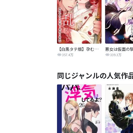
【白黒タテ版】孕むまで乱れいけ～身代わり花嫁と軍服の猛愛
357.4万
339.3万
同じジャンルの人気作