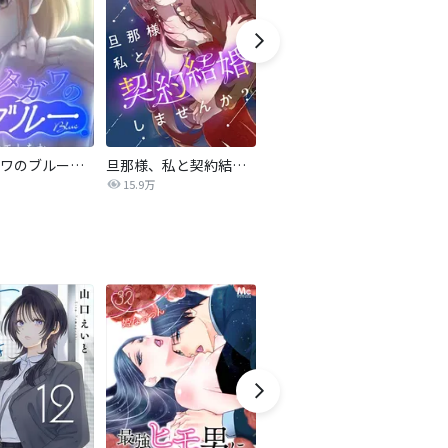
サレタガワのブルー【タテヨミ】
旦那様、私と契約結婚しませんか？【タテヨミ】
私の中に傾国の悪女がいますが、絶対に国は滅ぼしません！【タテヨミ】
15.9万
9,697