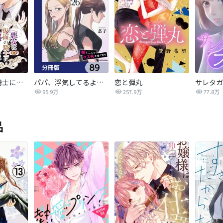
悪女は仮面の騎士に騙されない
パパ、浮気してるよ？娘と二人でクズ夫を捨てます【分冊版】
恋と弾丸
95.9万
257.9万
77.8万
品