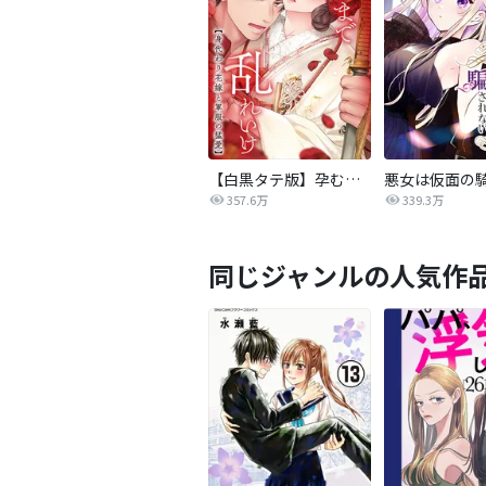
【白黒タテ版】孕むまで乱れいけ～身代わり花嫁と軍服の猛愛
357.6万
339.3万
同じジャンルの人気作