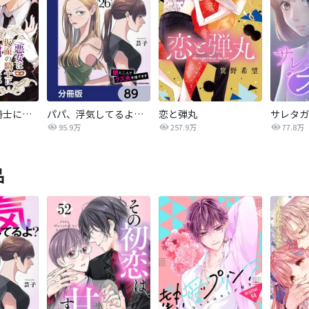
悪女は仮面の騎士に騙されない
パパ、浮気してるよ？娘と二人でクズ夫を捨てます【分冊版】
恋と弾丸
95.9万
257.9万
77.8万
品