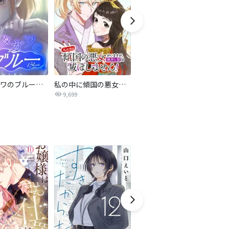
サレタガワのブルー【タテヨミ】
私の中に傾国の悪女がいますが、絶対に国は滅ぼしません！【タテヨミ】
最強ヒモ男に愛されまして
9,699
1.6万