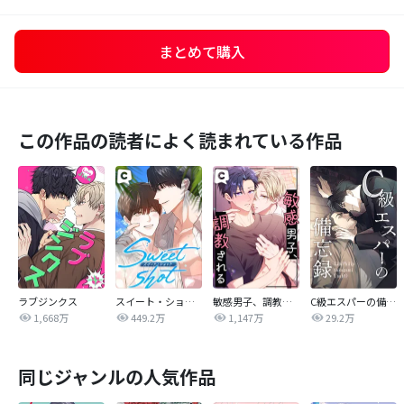
まとめて購入
この作品の読者によく読まれている作品
ラブジンクス
スイート・ショット
敏感男子、調教される
C級エスパーの備忘録
1,668万
449.2万
1,147万
29.2万
同じジャンルの人気作品