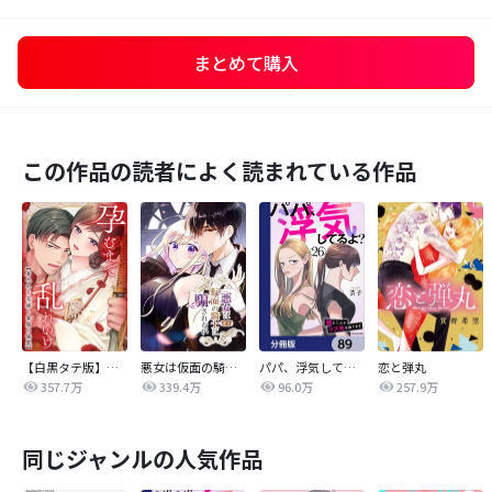
まとめて購入
この作品の読者によく読まれている作品
【白黒タテ版】孕むまで乱れいけ～身代わり花嫁と軍服の猛愛
悪女は仮面の騎士に騙されない
パパ、浮気してるよ？娘と二人でクズ夫を捨てます【分冊版】
恋と弾丸
357.7万
339.4万
96.0万
257.9万
同じジャンルの人気作品