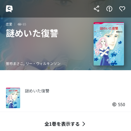
恋愛
65
謎めいた復讐
曽祢まさこ, リー・ウィルキンソン
謎めいた復讐
550
全1巻を表示する