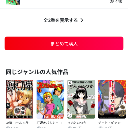
440
全2巻を表示する
まとめて購入
同じジャンルの人気作品
凍牌 コールドガール
打姫オバカミーコ
きみといつか
チート・ギャンブルー謀略博戯ー
1,336
231
49.9万
10.7万