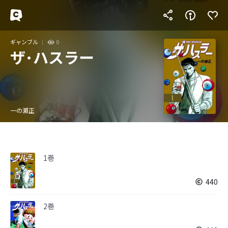
ギャンブル
0
ザ･ハスラー
一の瀬正
1巻
440
2巻